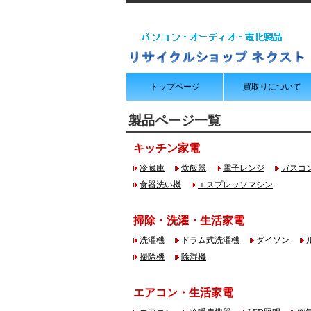
トップページ
買取りについて
製品ページ一覧
キッチン家電
冷蔵庫
炊飯器
電子レンジ
ガスコ
食器洗い機
エスプレッソマシン
掃除・洗濯・生活家電
洗濯機
ドラム式洗濯機
ダイソン
掃除機
除湿機
エアコン・生活家電