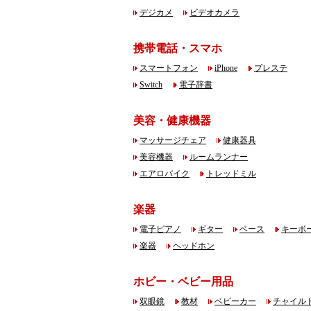
デジカメ
ビデオカメラ
携帯電話・スマホ
スマートフォン
iPhone
プレステ
Switch
電子辞書
美容・健康機器
マッサージチェア
健康器具
美容機器
ルームランナー
エアロバイク
トレッドミル
楽器
電子ピアノ
ギター
ベース
キーボ
楽器
ヘッドホン
ホビー・ベビー用品
双眼鏡
教材
ベビーカー
チャイル