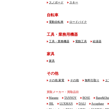
スノボード
スキー
自転車
電動自転車
ロードバイク
工具・業務用機器
工具・業務機器
電動工具
給湯器
家具
家具
その他
その他 家電
その他
無料引取り
エ
買取メーカー・買取品目
Marantz
TANNOY
BOSE
Bang&Oluf
JBL
LUXMAN
DALI
Accuphase