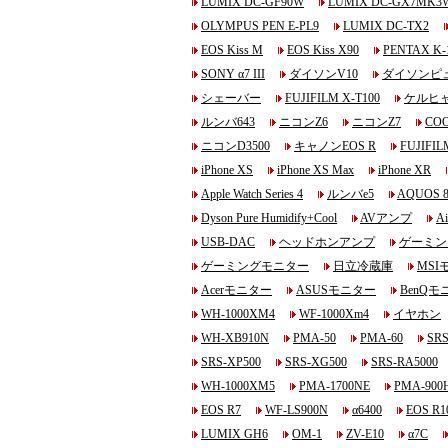
LUMIX DC-GF90W
LUMIX DC-GX7MK3
OLYMPUS PEN E-PL9
LUMIX DC-TX2
EOS Kiss M
EOS Kiss X90
PENTAX K-1
SONY α7 III
ダイソンV10
ダイソンピ
シェーバー
FUJIFILM X-T100
ケルヒ
ルンバ643
ニコンZ6
ニコンZ7
COO
ニコンD3500
キャノンEOS R
FUJIFIL
iPhone XS
iPhone XS Max
iPhone XR
Apple Watch Series 4
ルンバe5
AQUOS 
Dyson Pure Humidify+Cool
AVアンプ
Ai
USB-DAC
ヘッドホンアンプ
ゲーミン
ゲーミングモニター
日立冷蔵庫
MSI
Acerモニター
ASUSモニター
BenQモ
WH-1000XM4
WF-1000Xm4
イヤホン
WH-XB910N
PMA-50
PMA-60
SRS
SRS-XP500
SRS-XG500
SRS-RA5000
WH-1000XM5
PMA-1700NE
PMA-900
EOS R7
WF-LS900N
α6400
EOS R1
LUMIX GH6
OM-1
ZV-E10
α7C