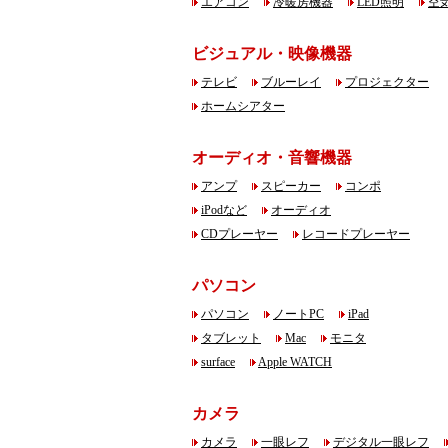
エアコン
冷暖房機器
LED照明
空
ビジュアル・映像機器
テレビ
ブルーレイ
プロジェクター
ホームシアター
オーディオ・音響機器
アンプ
スピーカー
コンポ
iPodなど
オーディオ
CDプレーヤー
レコードプレーヤー
パソコン
パソコン
ノートPC
iPad
タブレット
Mac
モニタ
surface
Apple WATCH
カメラ
カメラ
一眼レフ
デジタル一眼レフ