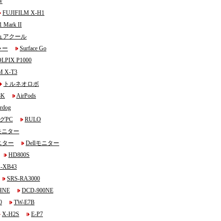
W
FUJIFILM X-H1
 Mark II
ュアクール
ャー
Surface Go
LPIX P1000
M X-T3
トルネオロボ
8K
AirPods
rdog
グPC
RULO
モニター
ニター
Dellモニター
HD800S
-XB43
SRS-RA3000
HNE
DCD-900NE
0
TW-E7B
X-H2S
E-P7