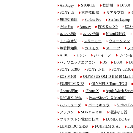
AirBuggy
STOKKE
乾燥機
D7500
SONY α9
東芝炊飯器
リアルプロ
無印冷蔵庫
Surface Pro
Surface Laptop
iMac Pro
Amway
EOS Kiss X9
EOS 
ルンバ890
ルンバ690
Nikon双眼鏡
トルネオV
スリーミー
ウォークマン
魚群探知機
カリモク
ストーブ
フ
AIBO
ミシン
ジアイーノ
ワインセ
パナソニックエアコン
D5
D500
D
SONY α6300
SONY α7 II
SONY α5100
EOS M100
OLYMPUS OM-D E-M10 Mark I
FUJIFILM X-E3
OLYMPUS Tough TG-5
iPhone 8Plus
iPhone X
Apple Watch Series
DSC-RX10M4
PowerShot G1 X MarkIII
バルミューダ
バーミキュラ
Surface Bo
アラジン
SONY α7R III
湯沸かし器
ブリヂストン電動自転車
LUMIX DC-G9
LUMIX DC-GH5S
FUJIFILM X-A5
LU