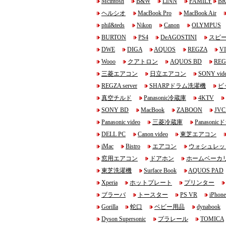
Mcintosh
B&W
LINN
FAMILY
BR
ヘルシオ
MacBook Pro
MacBook Air
phil&teds
Nikon
Canon
OLYMPUS
BURTON
PS4
DeAGOSTINI
スピ
DWE
DIGA
AQUOS
REGZA
V
Wooo
クアトロン
AQUOS BD
REG
三菱エアコン
日立エアコン
SONY vid
REGZA server
SHARPドラム洗濯機
ビ
真空チルド
Panasonic冷蔵庫
4KTV
SONY BD
MacBook
ZABOON
JVC 
Panasonic video
三菱冷蔵庫
Panason
DELL PC
Canon video
東芝エアコン
iMac
Bistro
エアコン
ウォシュレッ
窓用エアコン
ドアホン
ホームベーカ
東芝洗濯機
Surface Book
AQUOS PAD
Xperia
ホットプレート
プリンター
ブラーバ
トースター
PS VR
iPhon
Gorilla
蛇口
ベビー用品
dynabook
Dyson Supersonic
プラレール
TOMICA