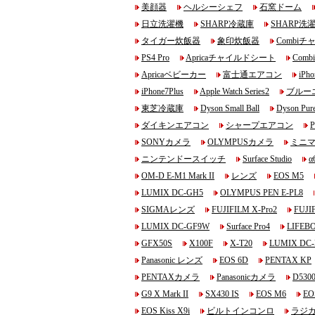
美顔器
ヘルシーシェフ
石窯ドーム
日立洗濯機
SHARP冷蔵庫
SHARP洗
タイガー炊飯器
象印炊飯器
Combi
PS4 Pro
Apricaチャイルドシート
Com
Apricaベビーカー
富士通エアコン
iPho
iPhone7Plus
Apple Watch Series2
ブルー
東芝冷蔵庫
Dyson Small Ball
Dyson Pur
ダイキンエアコン
シャープエアコン
P
SONYカメラ
OLYMPUSカメラ
ミニ
ニンテンドースイッチ
Surface Studio
α
OM-D E-M1 Mark II
レンズ
EOS M5
LUMIX DC-GH5
OLYMPUS PEN E-PL8
SIGMAレンズ
FUJIFILM X-Pro2
FUJI
LUMIX DC-GF9W
Surface Pro4
LIFEB
GFX50S
X100F
X-T20
LUMIX DC-
Panasonic レンズ
EOS 6D
PENTAX KP
PENTAXカメラ
Panasonicカメラ
D530
G9 X Mark II
SX430 IS
EOS M6
EO
EOS Kiss X9i
ビルトインコンロ
ラジ