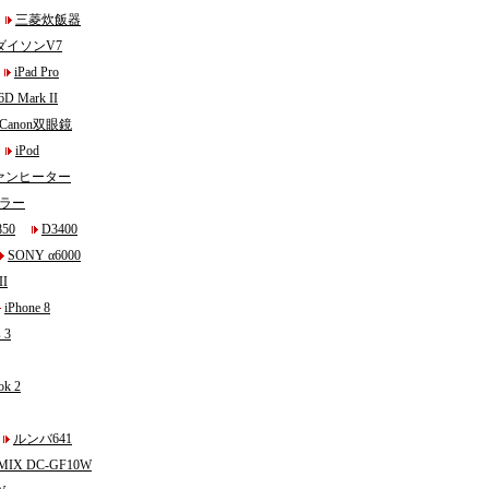
三菱炊飯器
ダイソンV7
iPad Pro
6D Mark II
Canon双眼鏡
iPod
ァンヒーター
ラー
850
D3400
SONY α6000
II
iPhone 8
 3
ok 2
ルンバ641
MIX DC-GF10W