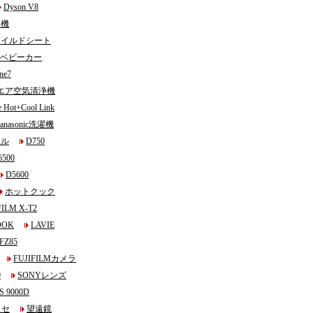
Dyson V8
濯機
チャイルドシート
biベビーカー
ne7
エア空気清浄機
e Hot+Cool Link
anasonic洗濯機
マル
D750
6500
D5600
ホットクック
FILM X-T2
OOK
LAVIE
FZ85
FUJIFILMカメラ
0
SONYレンズ
S 9000D
カセ
望遠鏡