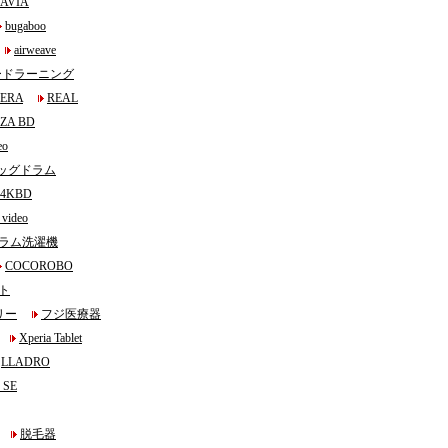
AVIA
bugaboo
airweave
ードラーニング
IERA
REAL
ZA BD
eo
ッグドラム
4KBD
video
icドラム洗濯機
COCOROBO
ト
リー
フジ医療器
Xperia Tablet
LLADRO
e SE
脱毛器