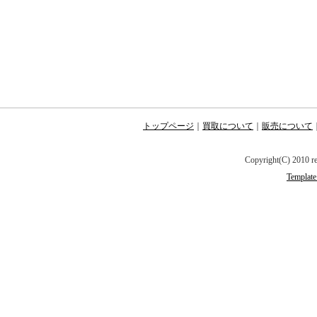
ルームランナー高価買取中!
ルームランナー出張買取は最
買取致します。
今日買取して欲しいや、本日
トップページ
｜
買取について
｜
販売について
きる限り対応します。
Copyright(C) 2010 r
Template
新品ルームランナー高価買取
ルームランナー当日買取、ル
相談下さい。
志木市のルームランナー売却