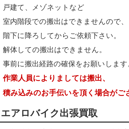
戸建て、メゾネットなど
など東松山市全域へ出張買取
室内階段での搬出はできませんので、
東松山市のエアロバイク出張
階下に降ろしてからご依頼下さい。
エアロバイク買取価格は変動
解体しての搬出はできません。
早めにリサイクルショップ 
事前に搬出経路の確保をお願いします
エアロバイク査定買取いたし
作業人員によりましては搬出、
エアロバイク高価買取中!
積み込みのお手伝いを頂く場合がご
エアロバイク出張買取は最短
取致します。
エアロバイク出張買取
今日買取して欲しいや、本日