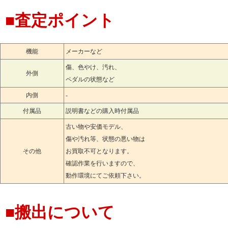
■査定ポイント
毛塚・小松原町・神戸・五領
桜山台・沢口町・材木町・下
機能
メーカーなど
傷、色やけ、汚れ、
下唐子・下野本・正代・新郷
外側
ペダルの状態など
神明町・砂田町・高坂・田木
内側
-
付属品
説明書などの購入時付属品
西本宿・野田・白山台・旗立
古い物や安価モデル、
傷や汚れ等、状態の悪い物は
坂東山・東平・日吉町・古凍
その他
お買取不可となります。
確認作業を行いますので、
松風台・松葉町・松本町・松
動作環境にてご依頼下さい。
美土里町・宮鼻・元宿・箭弓
■搬出について
山崎町・六反町・六軒町・若