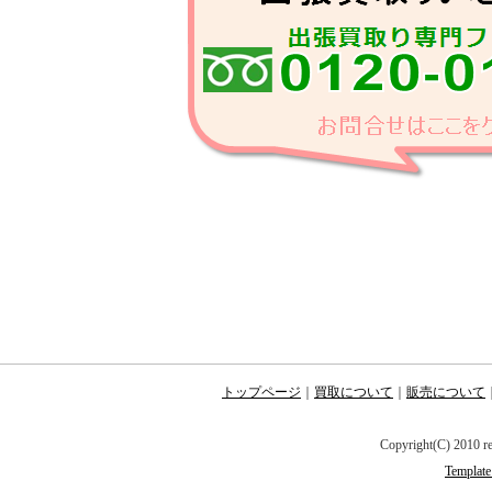
ト
エアロバイク買取東松山市【
バイク出張買取東松山市
リサイクルショップ ネクス
取、エアロバイク出張買取し
東松山市のエアロバイク出張
東松山・高坂
トップページ
｜
買取について
｜
販売について
など東松山市全域へ出張買取
Copyright(C) 2010 r
東松山市のエアロバイク出張
Template