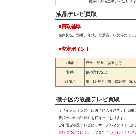
磯子区の液晶テレビはリサイ
磯子区下記エリアに液晶テ
液晶テレビ買取
磯子・磯子台・鳳町・岡村
汐見台・下町・新磯子町・
■買取基準
杉田坪呑・滝頭・田中・中
在庫状況、型番、年式、付属品、状態等により
久木町・氷取沢町・広地町
横浜市磯子区の液晶テレビ買
■査定ポイント
液晶テレビ出張買取は最短
液晶テレビ買取価格は変動し
機能
容量、品番、型番など
今日液晶テレビ買取して欲
状態
傷や汚れなど
その場で液晶テレビ現金買
付属品
箱、取扱説明書、保証書、購
液晶テレビ売却は、ショップ
店舗へ持ち込み買取の際は
横浜市磯子区液晶テレビ買取
磯子区の液晶テレビ買取
★液晶テレビ買取磯子区・液
リサイクルネクストは磯子区の液晶テレビ買取
液晶テレビ買取磯子区【リサ
液晶テレビ出張買取を行なっております。
リサイクルショップ ネクス
ご不用な液晶テレビはリサイクルネクストにお
横浜市磯子区の液晶テレビは
買取についてはショップまで問い合わせくださ
横浜市磯子区下記エリアに