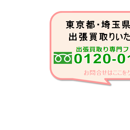
南元町, 霞ケ丘町
市谷仲之町, 住吉町, 市谷台町, 
町, 中里町, 矢来町, 榎町
南山伏町, 二十騎町, 市谷甲良町
百人町, 北新宿, 高田馬場
築地町, 津久戸町, 下宮比町, 神
河原町, 若宮町, 袋町
横寺町, 岩戸町, 箪笥町, 北町, 
町, 市谷砂土原町, 市谷田町