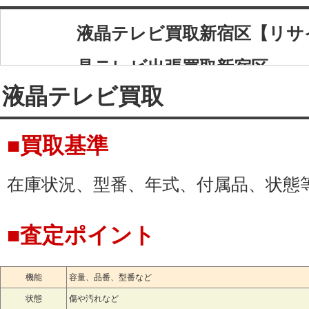
液晶テレビ買取新宿区【リサ
晶テレビ出張買取新宿区
液晶テレビ買取
リサイクルショップ ネクス
買取、液晶テレビ出張買取中
■買取基準
新宿区の液晶テレビはリサイ
在庫状況、型番、年式、付属品、状態
にお売り下さい。
■査定ポイント
東京都新宿区下記エリアに液
東榎町, 天神町, 水道町, 西五軒
機能
容量、品番、型番など
状態
傷や汚れなど
幡町, 白銀町, 赤城元町