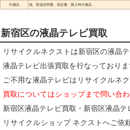
付属品
箱、取扱説明書、保証書、購入時付属品
内藤町, 大京町, 信濃町, 左門町
宿, 西落合, 中落合
新宿区の液晶テレビ買取
下落合, 上落合, 中井, 早稲田鶴
リサイクルネクストは新宿区の液晶テ
久井町, 馬場下町
液晶テレビ出張買取を行なっておりま
西早稲田, 戸山, 原町, 河田町,
ご不用な液晶テレビはリサイクルネク
加賀町, 市谷薬王寺町
買取についてはショップまで問い合
市谷八幡町, 市谷本村町, 市谷
新宿区液晶テレビ買取・新宿区液晶テ
町, 弁天町, 南榎町, 北山伏町
リサイクルショップ ネクストへご依
片町, 坂町, 本塩町, 四谷, 愛住町