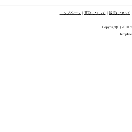
東京都新宿区の液晶テレビ買
トップページ
｜
買取について
｜
販売について
サイクルショップ ネクスト
Copyright(C) 2010 r
Template
液晶テレビ出張買取は最短即
ビ訪問買取します。新品液晶
液晶テレビ買取価格は変動し
ショップ 新宿区ネクストに
今日液晶テレビ買取して欲し
当日液晶テレビ買取にもでき
その場で液晶テレビ現金買取